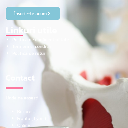
Înscrie-te acum
Linkuri utile
Politica de confidentialitate
Termeni si conditii
Politica de retur
Contact
Unde ne gasesti:
Bucuresti
Franța ( Lyon )
Online