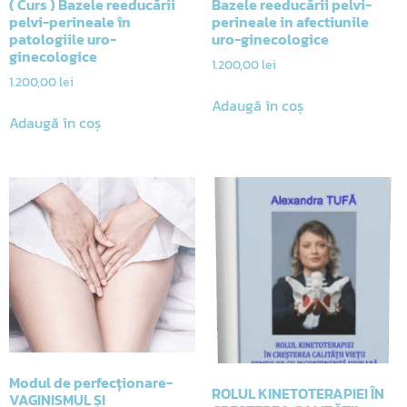
( Curs ) Bazele reeducării
Bazele reeducării pelvi-
pelvi-perineale în
perineale in afectiunile
patologiile uro-
uro-ginecologice
ginecologice
1.200,00
lei
1.200,00
lei
Adaugă în coș
Adaugă în coș
Modul de perfecționare-
ROLUL KINETOTERAPIEI ÎN
VAGINISMUL ȘI