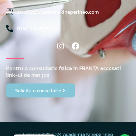
contact@academiakineperineo.com
0750 225 606
Pentru o consultatie fizica in FRANTA accesati
link-ul de mai jos
Solicita o consultatie
Copyright © 2024 Academia Kineperineo