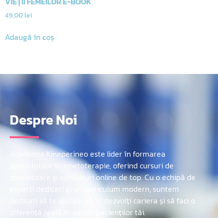
VIEȚII FEMEILOR E-BOOK
49,00
lei
Adaugă în coș
Despre Noi
Academia Kineperineo este lider în formarea
specialiștilor în kinetoterapie, oferind cursuri de
specializare și consulturi online de top. Cu o echipă de
experți dedicați și un curriculum modern, suntem
dedicați să te ajutăm să îți dezvolți cariera și să faci o
diferență reală în viețile pacienților tăi.