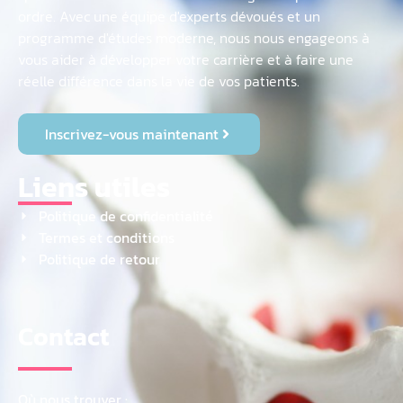
ordre. Avec une équipe d'experts dévoués et un
programme d'études moderne, nous nous engageons à
vous aider à développer votre carrière et à faire une
réelle différence dans la vie de vos patients.
Inscrivez-vous maintenant
Liens utiles
Politique de confidentialité
Termes et conditions
Politique de retour
Contact
Où nous trouver :