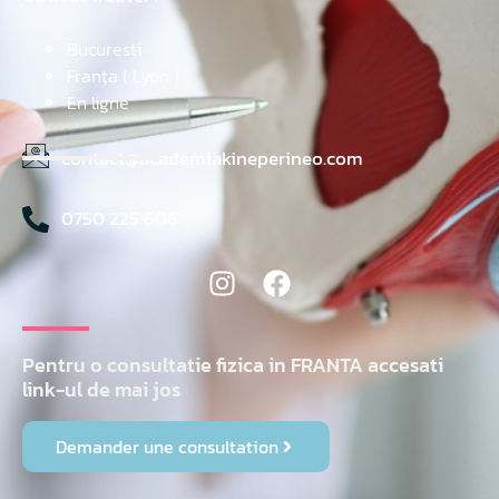
Bucuresti
Franța ( Lyon )
En ligne
contact@academiakineperineo.com
0750 225 606
Pentru o consultatie fizica in FRANTA accesati
link-ul de mai jos
Demander une consultation